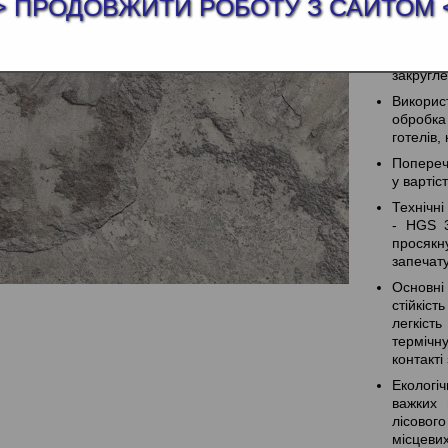
> ПРОДОВЖИТИ РОБОТУ З САЙТОМ 
стільн
шаруват
ХДФ, ма
«AQUAS
закругле
Викорис
обробка
готелів, 
Поперечн
у вартіст
Технічні
- HGS 
просякн
запечат
Основні 
стійкіс
легкість
термічн
контакті
Екологіч
важких 
лісовог
місцеви