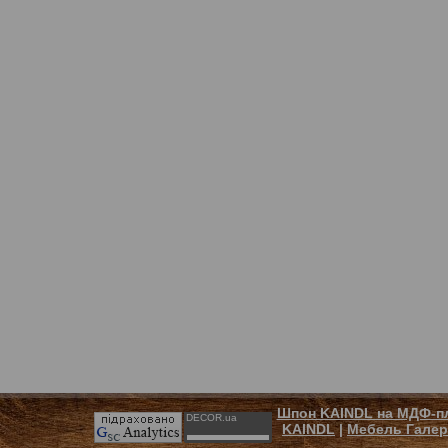
Шпон KAINDL на МДФ-п
DECOR.ua
KAINDL
|
Мебель Галер