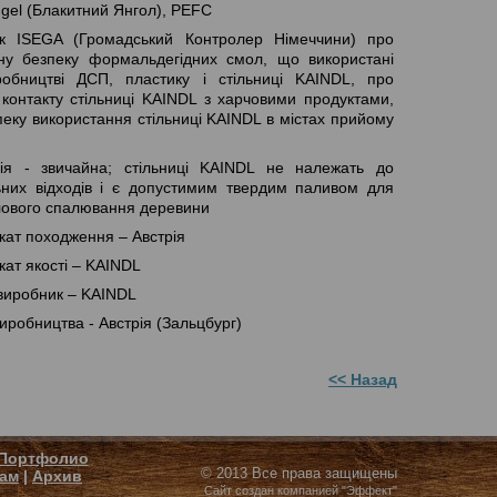
ngel (Блакитний Янгол), PEFC
к ISEGA (Громадський Контролер Німеччини) про
чну безпеку формальдегідних смол, що використані
обництві ДСП, пластику і стільниці KAINDL, про
 контакту стільниці KAINDL з харчовими продуктами,
пеку використання стільниці KAINDL в містах прийому
ція - звичайна; стільниці KAINDL не належать до
ьних відходів і є допустимим твердим паливом для
ового спалювання деревини
кат походження – Австрія
кат якості – KAINDL
 виробник – KAINDL
иробництва - Австрія (Зальцбург)
<< Назад
Портфолио
© 2013 Все права защищены
ам
|
Архив
Сайт создан компанией "Эффект"