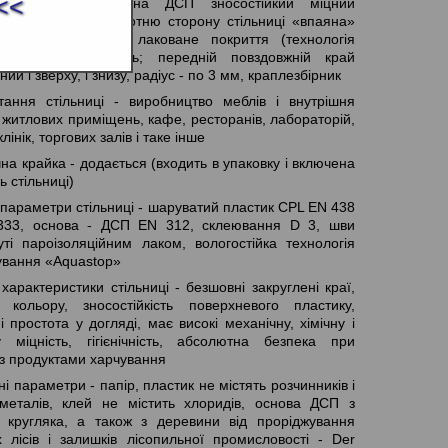
<<
иці - проклеєний на ДСП зносостійкий міцний
ий пластик; у зворотню сторону стільниці «впаяна»
є пароізоляційне лаковане покриття (технологія
TOP»); G профіль; передній повздовжній край
ний і зверху, і знизу, радіус - по 3 мм, краплезбірник
тання стільниці - виробництво меблів і внутрішня
 житлових приміщень, кафе, ресторанів, лабораторій,
клінік, торгових залів і таке інше
а крайка - додається (входить в упаковку і включена
ь стільниці)
 параметри стільниці - шаруватий пластик CPL EN 438
333, основа - ДСП EN 312, склеювання D 3, шви
уті пароізоляційним лаком, вологостійка технологія
ування «Aquastop»
характеристики стільниці - безшовні закруглені краї,
ть кольору, зносостійкість поверхневого пластику,
 і простота у догляді, має високі механічну, хімічну і
у міцність, гігієнічність, абсолютна безпека при
 з продуктами харчування
ні параметри - папір, пластик не містять розчинників і
металів, клей не містить хлоридів, основа ДСП з
о кругляка, а також з деревини від проріджування
х лісів і залишків лісопильної промисловості - Der