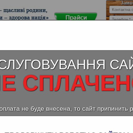
Замо
 стільниці
Ламінована ДСП KAINDL
Вологос
(Austria)
СЛУГОВУВАННЯ СА
ець 34062 SM
Е СПЛАЧЕ
Стільни
Стільниця Сланець 34062 SM
Декор – 
оплата не буде внесена, то сайт припинить 
Парамет
ширина 
Тип пове
Опис зо