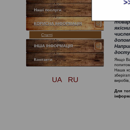
>
Ціни 
Наші послуги
поста
товар
КОРИСНА ІНФОРМАЦІЯ
якісн
числе
Статті
допо
Напри
ІНША ІНФОРМАЦІЯ
доступ
Контакти
Якщо Ва
попитом 
Наша ко
зберігат
UA
RU
виробів
Для тог
інформа