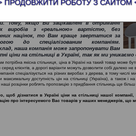
> ПРОДОВЖИТИ РОБОТУ З САЙТОМ 
в Україні на стільниці формують виробники і
чальники, у яких Ви вирішите купити ці
и. Тому, якщо Ви зацікавлені в отриманні
их виробів з «реальною» вартістю, без
нних націнок, то Вам краще звертатися за
могою до спеціалізованим компаніям.
клад, наша компанія може запропонувати Вам
ні ціни на стільниці в Україні, так як ми уникаємо
м потрібна якісна стільниця, ціна в Україні на такий товар може б
серед клієнтів, а дорогі варіанти можуть дозволити собі далеко не в
мпанія спеціалізується на різних виробах з дерева, в тому числі м
и максимальну доступність цін на стільниці (Україна), а також і на
, наші розцінки роблять пропозицію з придбання стільниць ще більш 
о, щоб дізнатися в Україні ціни на стільниці нашої компані
цію про інтересуемого Вас товарів у наших менеджерів, що м