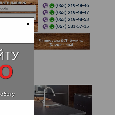
вити дзвінок
×
тійка ДСП
Ламінована ДСП Бучина
(Словаччина)
ЙТУ
НО
роботу