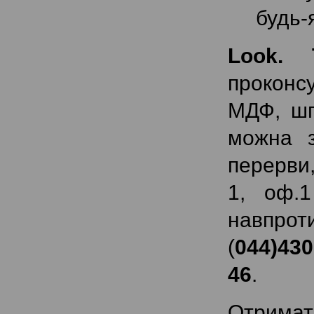
будь-я
Look. 
проконсу
МДФ, шп
можна з
перерви,
1, оф.1
навпрот
(
044)430
46
.
Отримати