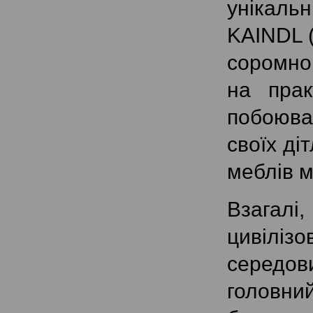
унікаль
KAINDL (
соромно,
на прак
побоюван
своїх ді
меблів м
Взагалі,
цивілізо
середови
головни