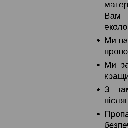
матер
Вам 
еколо
Ми па
пропо
Ми ра
кращи
З на
після
Проп
безпе