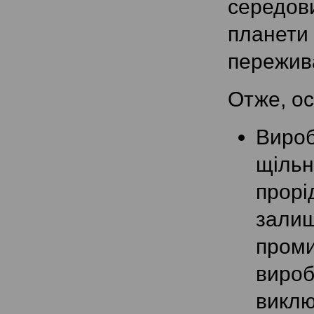
середов
планети
пережива
Отже, ос
Вироб
щільн
прорі
залиш
проми
виро
викл