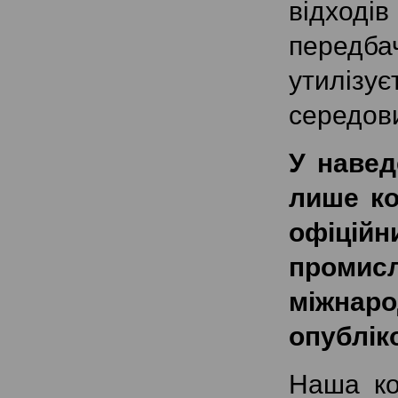
відход
передб
утилізу
середов
У навед
лише ко
офіційн
промисл
міжнар
опубліко
Наша ко