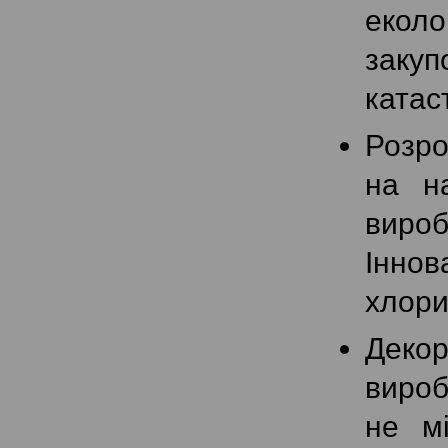
екол
закуп
катас
Розро
на н
вироб
Інно
хлори
Деко
вироб
не мі