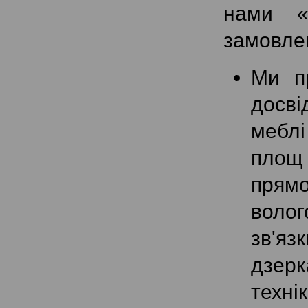
нами «
замовлен
Ми п
досві
меблі
площ 
прям
волог
зв'яз
дзер
техн