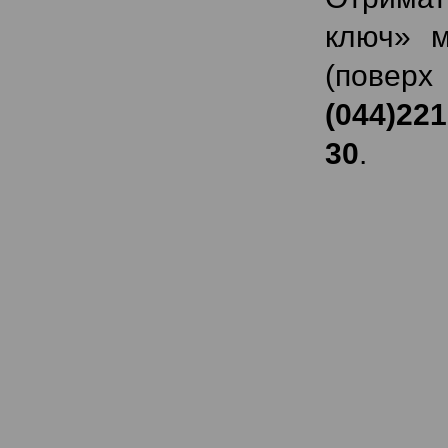
ключ» м
(повер
(044)221
30
.