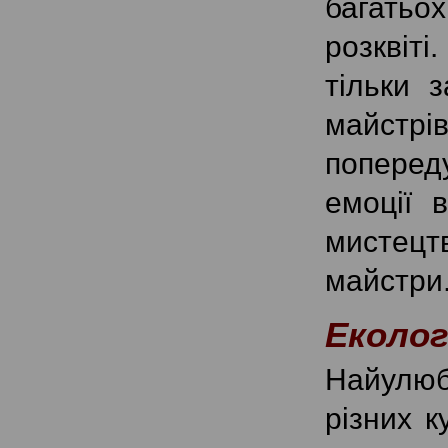
багатьо
розквіті
тільки з
майстрі
попереду
емоції 
мистецтв
майстр
Еколог
Найулюб
різних к