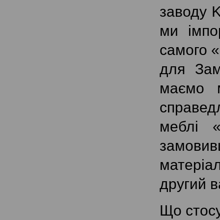
заводу K
ми імпо
самого «
для Зам
маємо м
справедл
меблі 
замовивш
матеріал
другий в
Що стосу