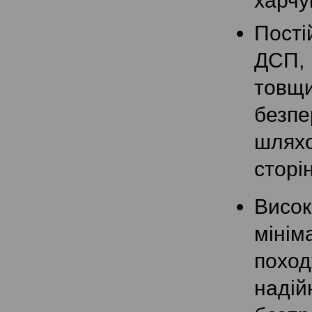
харчув
Пості
ДСП,
товщ
безп
шляхо
сторі
Висо
мінім
поход
надій