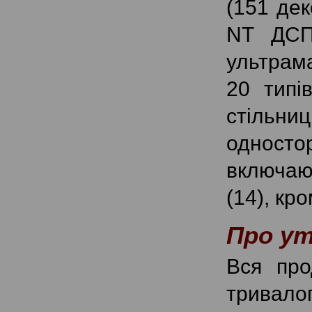
(151 дек
NT ДСП
ультрама
20 типів
стільни
одност
включаюч
(14), кр
Про ут
Вся про
тривало