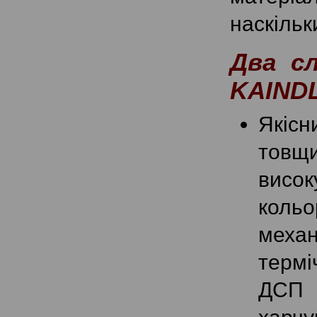
наскільк
Два с
KAIND
Якіс
товщ
висок
коль
меха
термі
ДСП п