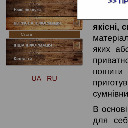
>> П
матеріа
Наші послуги
навряд 
КОРИСНА ІНФОРМАЦІЯ
якісні, 
Статті
матеріа
ІНША ІНФОРМАЦІЯ
яких аб
приватн
Контакти
пошити 
UA
RU
приготув
сумнівни
В основі
для себ