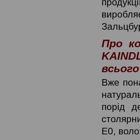
продук
виробляє
Зальцбур
Про к
KAINDL
всього
Вже пона
натурал
порід д
столярни
Е0, воло