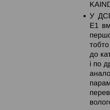
KAIND
У ДСП
Е1 вм
першо
тобто
до ка
і по 
анал
парам
перев
волог