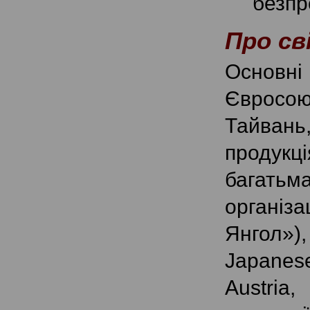
безпр
Про св
Основні
Євросою
Тайвань
продукц
багать
організ
Янгол»)
Japanese
Austria