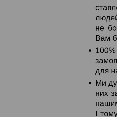
ставл
людей
не бо
Вам б
100% 
замов
для н
Ми ду
них з
нашим
І том