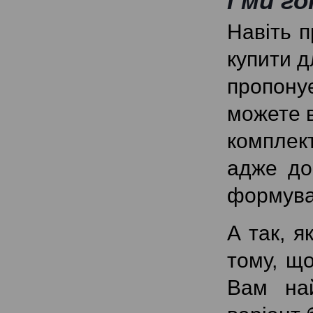
і ми г
Навіть 
купити д
пропону
можете в
комплек
адже до
формува
А так, я
тому, що
Вам най