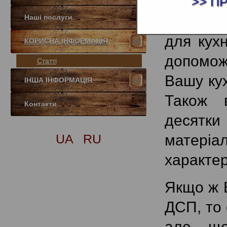
саме тов
>> П
Наші послуги
можемо 
для кух
КОРИСНА ІНФОРМАЦІЯ
допомож
Статті
Вашу кух
ІНША ІНФОРМАЦІЯ
Також 
Контакти
десятки
UA
RU
матеріа
характе
Якщо ж 
ДСП, то 
але ще