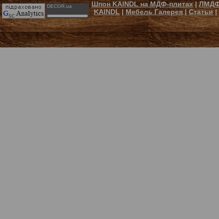
Шпон KAINDL на МДФ-плитах
|
ЛМДФ
DECOR.ua
KAINDL
|
Мебель Галерея
|
Статьи
|