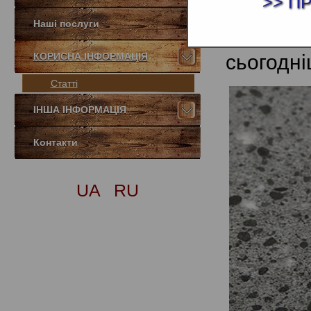
>> П
протягом
Наші послуги
викорис
КОРИСНА ІНФОРМАЦІЯ
сьогодні
Статті
ІНША ІНФОРМАЦІЯ
Контакти
UA
RU