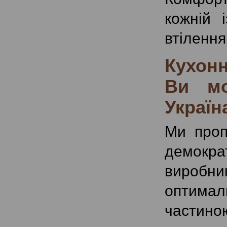
кожній 
втілення
Кухонн
Ви мо
Україн
Ми проп
демокра
виробни
оптима
частиною