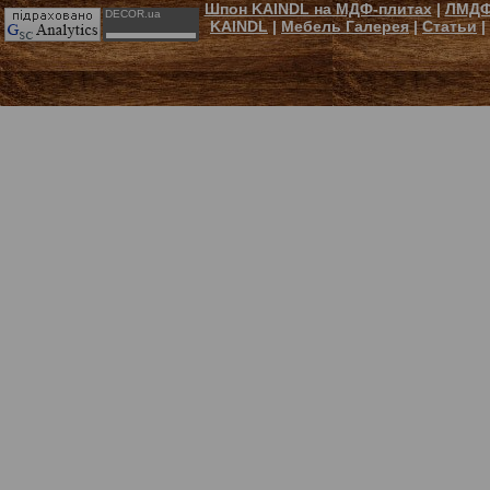
Шпон KAINDL на МДФ-плитах
|
ЛМДФ
DECOR.ua
KAINDL
|
Мебель Галерея
|
Статьи
|