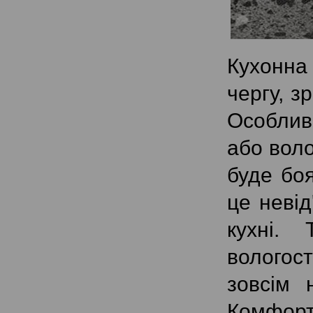
Кухонна 
чергу, з
Особливо
або воло
буде боя
це невід
кухні.
вологос
зовсім 
Комфорт 