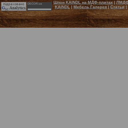
Шпон KAINDL на МДФ-плитах
|
ЛМДФ
DECOR.ua
KAINDL
|
Мебель Галерея
|
Статьи
|