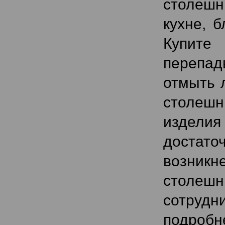
столешн
кухне, б
Купите
перепад
отмыть 
столешн
изделия
достато
возникн
столешн
сотрудн
подробн