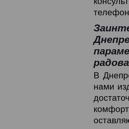
консуль
телефон
Заин
Днепр
парам
радова
В Днепр
нами из
достат
комфор
оставл