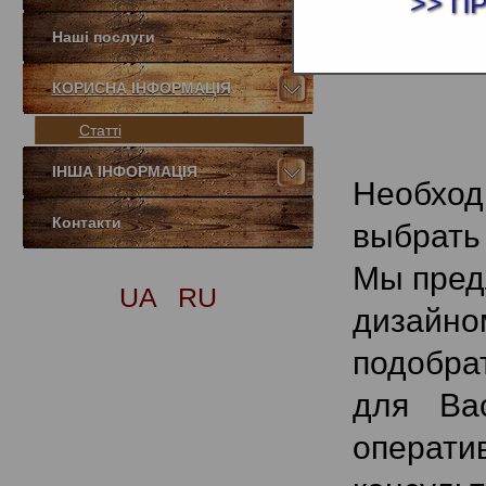
>> П
Наші послуги
КОРИСНА ІНФОРМАЦІЯ
Статті
ІНША ІНФОРМАЦІЯ
Необход
Контакти
выбрать
Мы пред
UA
RU
дизайно
подобра
для Ва
операти