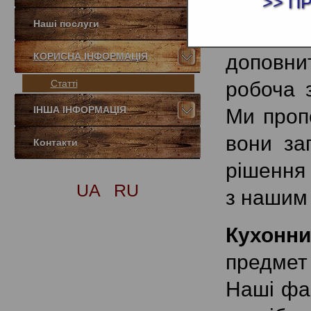
>> П
атрибу
Наші послуги
дозволя
КОРИСНА ІНФОРМАЦІЯ
доповнит
Статті
робоча 
ІНША ІНФОРМАЦІЯ
Ми проп
вони зап
Контакти
рішення
UA
RU
з нашим
Кухонни
предмет
Наші фа