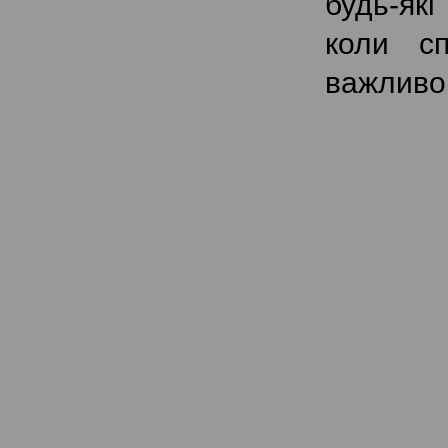
будь-які
коли сп
важливог