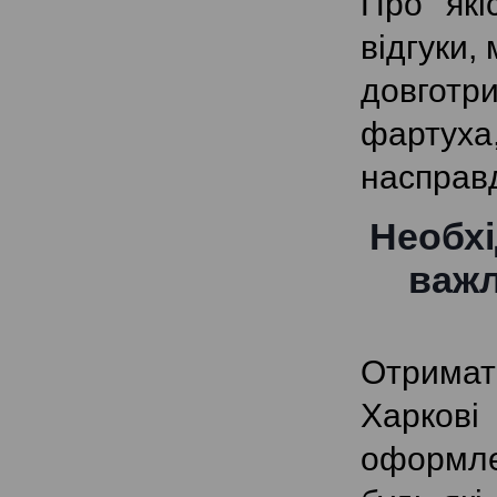
Про які
відгуки,
довготр
фартуха
насправ
Необхі
важл
Отримат
Харкові
оформле