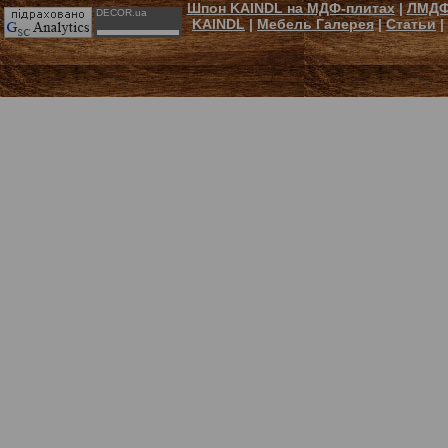
Шпон KAINDL на МДФ-плитах
|
ЛМДФ
DECOR.ua
KAINDL
|
Мебель Галерея
|
Статьи
|