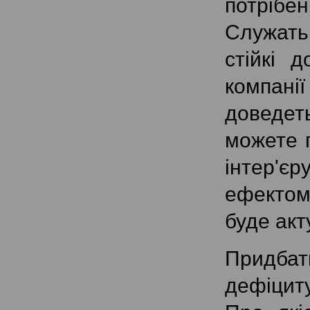
потрібен
Служать
стійкі 
компані
доведет
можете 
інтер'єр
ефектом 
буде акт
Придбат
дефіцит