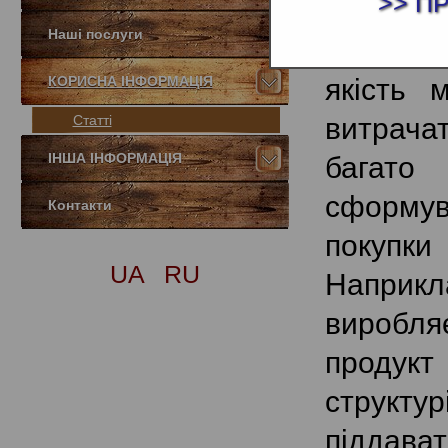
>> П
непосил
Наші послуги
доступна
КОРИСНА ІНФОРМАЦІЯ
якість 
Статті
витрачат
ІНША ІНФОРМАЦІЯ
багато 
сформув
Контакти
покупк
UA
RU
Наприкл
виробля
продукт 
структу
піддава