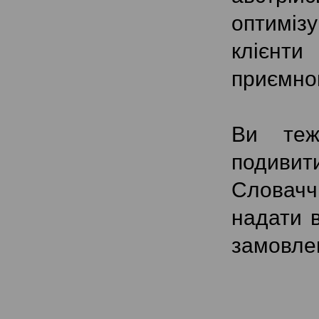
оптимізу
клієнти
приємною
Ви теж
подивит
Словачч
надати в
замовлен