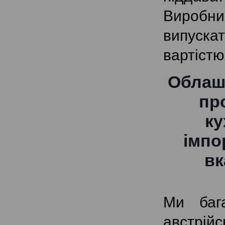
Виробни
випускат
вартістю
Облашт
пр
ку
імпо
вк
Ми бага
австрі