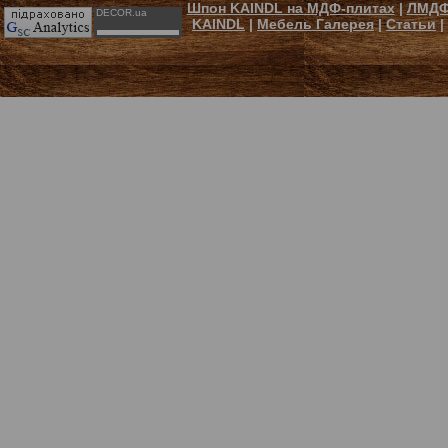
Шпон KAINDL на МДФ-плитах
|
ЛМДФ
DECOR.ua
KAINDL
|
Мебель Галерея
|
Статьи
|