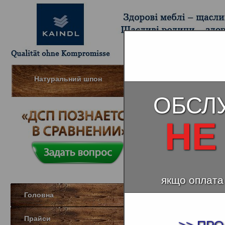
Натуральний шпон
Вологостійкі стільниці
ОБСЛ
НЕ
Мармур Лу
Стіль
якщо оплата
Головна
Прайси