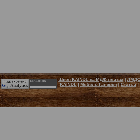
Шпон KAINDL на МДФ-плитах
|
ЛМДФ
DECOR.ua
KAINDL
|
Мебель Галерея
|
Статьи
|