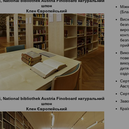
, National bibliothek Austria Finoboard натуральний
шпон
Міжн
Клен Європейський
(Бла
Вис
без
вир
конт
без
прий
Вик
пов
вико
дитя
оздо
Сер
Авст
Серт
, National bibliothek Austria Finoboard натуральний
Заво
шпон
Краї
Клен Європейський