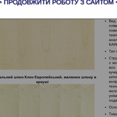
> ПРОДОВЖИТИ РОБОТУ З САЙТОМ 
кате
Осо
захи
Вид 
плів
пов
темп
анал
KAI
Тип 
Стру
з жо
всіх
куч
шпон
альний шпон Клен Європейський, малюнок шпону в
колі
аркуші
тех
жоло
уні
под
Осно
Тов