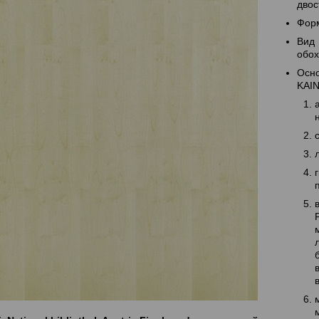
двос
Форм
Вид
обох
Осно
KAIN