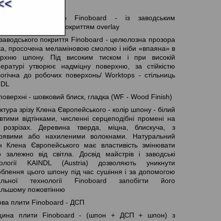
<<
горії А - вищої якості
бливості меблевого Finoboard - із заводським
сним зносостійким покриттям overlay
заводського покриття Finoboard - целюлозна прозора
ка, просочена меламіновою смолою і ніби «впаяна» в
ерхню шпону. Під високим тиском і при високій
ературі утворює надміцну поверхню, за стійкістю
огічна до робочих поверхонь/ Worktops - стільниць
NDL
поверхні - шовковий блиск, гладка (WF - Wood Finish)
ктура зрізу Клена Європейського - колір шпону - білий
втими відтінками, численні серцеподібні промені на
 розрізах. Деревина тверда, міцна, блискуча, з
ерявими або нахиленими волокнами. Натуральний
 Клена Європейського має властивість змінювати
р залежно від світла. Досвід майстрів і заводські
нології KAINDL (Austria) дозволяють уникнути
блення цього шпону під час сушіння і за допомогою
кальної технології Finoboard запобігти його
альшому пожовтінню
ва плити Finoboard - ДСП
щина плити Finoboard - (шпон + ДСП + шпон) з