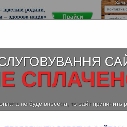
Замо
 стільниці
Ламінована ДСП KAINDL
Вологос
(Austria)
СЛУГОВУВАННЯ СА
 Європейський
Е СПЛАЧЕ
Мебл
льний шпон Клен Європейський, фрагмент малюнка
Європейс
шпони
Колекція
Поро
оплата не буде внесена, то сайт припинить 
Товщ
Тип 
Якіс