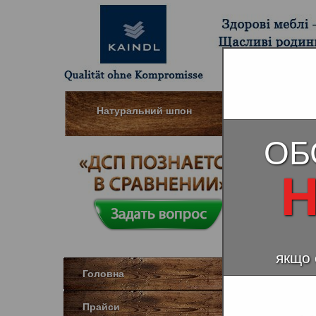
Натуральний шпон
Вологостійкі
ОБ
Клен
Н
Натура
якщо 
Головна
Прайси