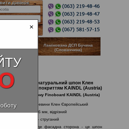
вити дзвінок
×
тійка ДСП
Ламінована ДСП Бучина
(Словаччина)
ЙТУ
НО
евий Finoboard натуральний шпон Клен
ький з готовим покриттям KAINDL (Austria)
 натурального шпону Finoboard KAINDL (Austria)
да дерева - зріз деревини Клен Європейський
роботу
ина і вид шпону - 0,6 мм, відрізний
виробництва шпону - струганий
ть шпону - А / В, де фасадна сторона - це шпон