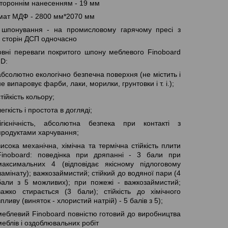
тороннім нанесенням - 19 мм
ат МДФ - 2800 мм*2070 мм
 шпонування - на промисловому гарячому пресі з
 сторін ДСП одночасно
вні переваги покритого шпону меблевого Finoboard
D:
абсолютно екологічно безпечна поверхня (не містить і
не випаровує фарби, лаки, морилки, грунтовки і т. і.);
стійкість кольору;
легкість і простота в догляді;
гігієнічність, абсолютна безпека при контакті з
продуктами харчування;
висока механічна, хімічна та термічна стійкість плити
Finoboard: поведінка при дряпанні - 3 бали при
максимальних 4 (відповідає якісному підлоговому
ламінату); важкозаймистий; стійкий до водяної пари (4
бали з 5 можливих); при пожежі - важкозаймистий;
важко стирається (3 бали); стійкість до хімічного
впливу (виняток - хлористий натрій) - 5 балів з 5);
меблевий Finoboard повністю готовий до виробництва
меблів і оздоблювальних робіт