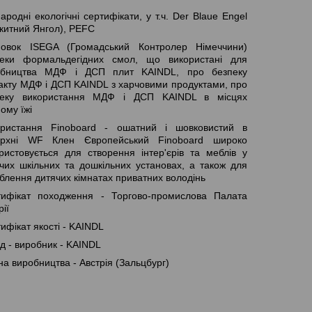
ародні екологічні сертифікати, у т.ч. Der Blaue Engel
китний Янгол), PEFC
новок ISEGA (Громадський Контролер Німеччини)
пеки формальдегідних смол, що використані для
обництва МДФ і ДСП плит KAINDL, про безпеку
акту МДФ і ДСП KAINDL з харчовими продуктами, про
пеку використання МДФ і ДСП KAINDL в місцях
ому їжі
ористання Finoboard - ошатний і шовковистий в
ерхні WF Клен Європейський Finoboard широко
ристовується для створення інтер'єрів та меблів у
чих шкільних та дошкільних установах, а також для
блення дитячих кімнатах приватних володінь
тифікат походження - Торгово-промислова Палата
рії
ифікат якості - KAINDL
д - виробник - KAINDL
на виробництва - Австрія (Зальцбург)