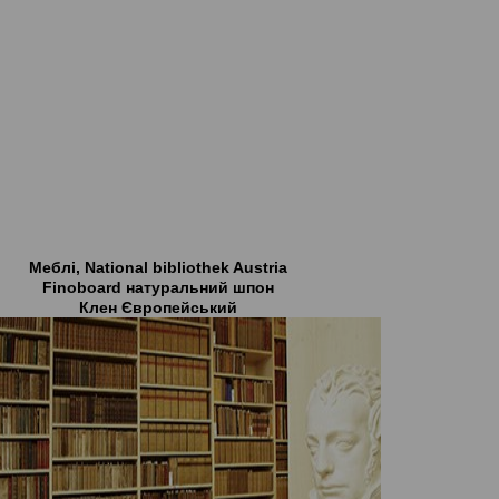
Меблі, National bibliothek Austria
Finoboard натуральний шпон
Клен Європейський