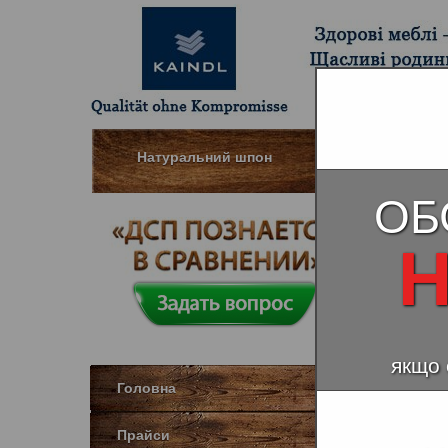
Натуральний шпон
Вологостійкі
ОБ
Дуб 
Н
Нат
якщо 
Головна
Прайси