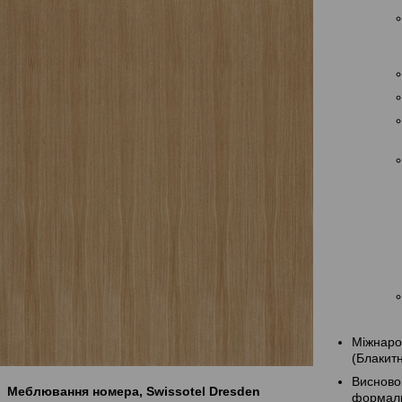
Міжнаро
(Блакит
Висново
Меблювання номера, Swissotel Dresden
формаль