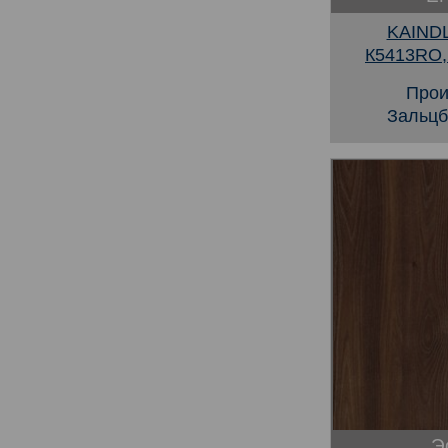
KAINDL
К5413RO
Прои
Зальцб
Э