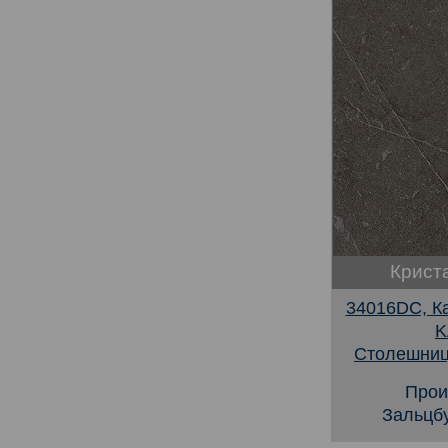
Крист
34016DC, К
K
Столешниц
Прои
Зальцбу