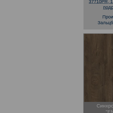
37710PR, 1
подр
Прои
Зальцб
Синхро
"EN