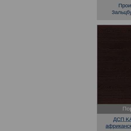
Прои
Зальцбу
По
ДСП KA
африканс