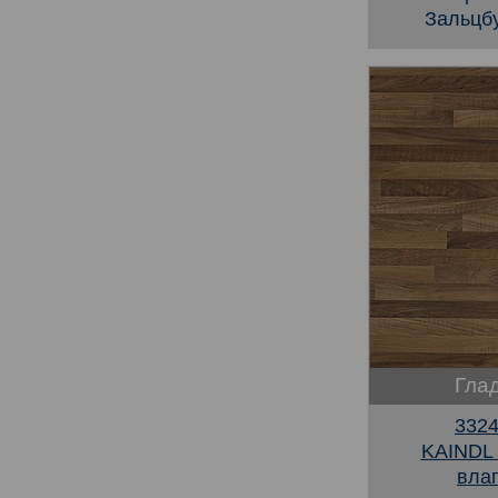
Зальцбу
Глад
3324
KAINDL
вла