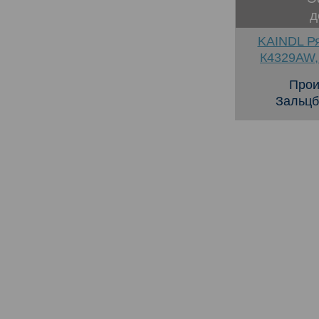
д
KAINDL Р
К4329AW,
Прои
Зальцб