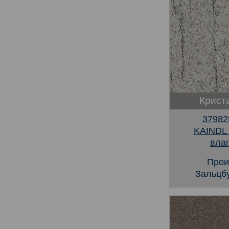
Крист
37982
KAINDL
вла
Прои
Зальцбу