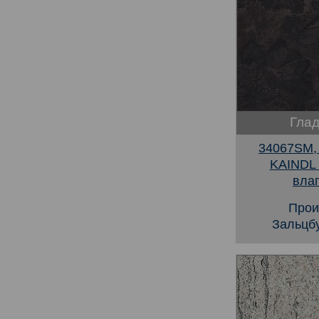
Глад
34067SM,
KAINDL
вла
Прои
Зальцбу