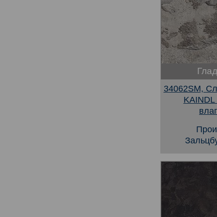
Глад
34062SM, Сл
KAINDL
вла
Прои
Зальцбу