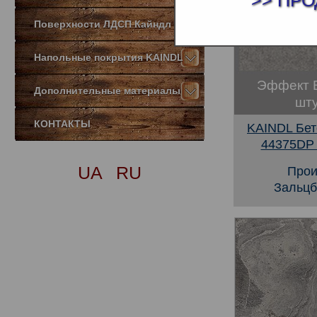
>> ПРО
Поверхности ЛДСП Кайндл
Напольные покрытия KAINDL
Эффект 
Дополнительные материалы
шту
КОНТАКТЫ
KAINDL Бет
44375DP 
UA
RU
Прои
Зальцб