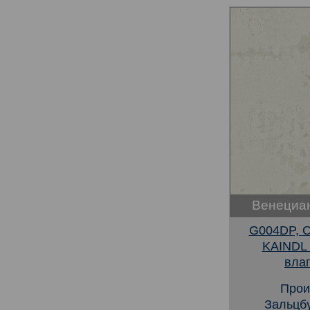
Венециан
G004DP, О
KAINDL
вла
Прои
Зальцбу