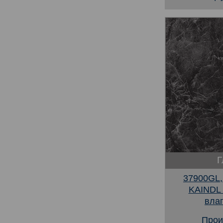
Г
37900GL,
KAINDL
вла
Прои