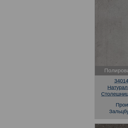
Полиров
3401
Натурал
Столешниц
Прои
Зальцбу