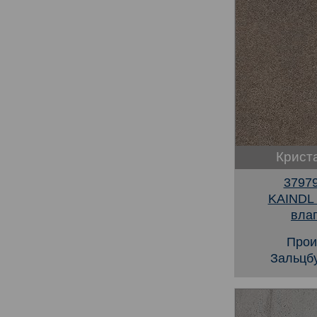
Крист
3797
KAINDL
вла
Прои
Зальцбу