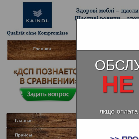
Главная
Шпонированный МДФ (Д
ОБСЛ
НЕ
С толщино
якщо оплата
Главная
Прайсы