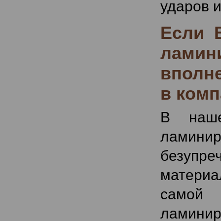
ударов 
Если 
ламини
вполне
в комп
В наш
ламини
безупре
матери
самой
ламинир