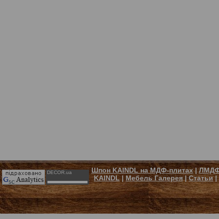
Шпон KAINDL на МДФ-плитах
|
ЛМДФ
DECOR.ua
KAINDL
|
Мебель Галерея
|
Статьи
|