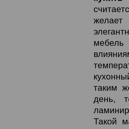
считает
желает 
элегант
мебель 
влияни
температ
кухонны
таким ж
день, 
ламинир
Такой м