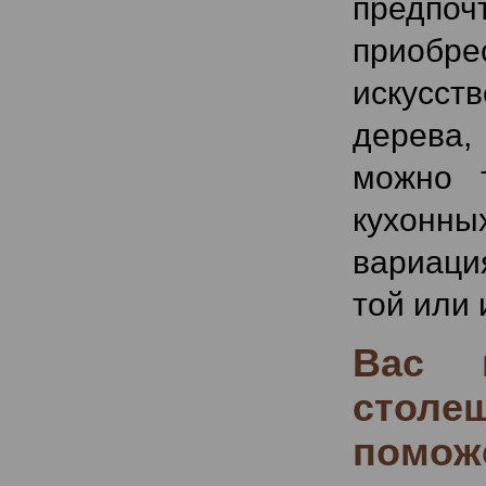
предпоч
приоб
искусст
дерева,
можно 
кухонны
вариация
той или
Вас и
столеш
помож