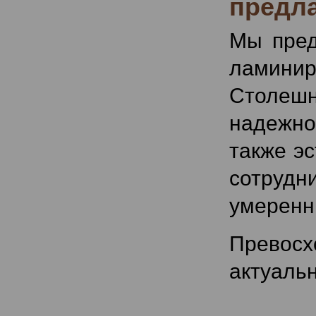
предла
Мы пред
ламини
Столеш
надежнос
также э
сотруд
умеренн
Превос
актуальн