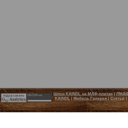
Шпон KAINDL на МДФ-плитах
|
ЛМДФ
DECOR.ua
KAINDL
|
Мебель Галерея
|
Статьи
|