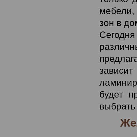
мебели,
зон в до
Сегодня
различ
предлага
зависи
ламинир
будет п
выбрать
Же