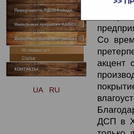
>> П
ламинир
Поверхности ЛДСП Кайндл
в Харьк
Напольные покрытия KAINDL
предпри
Со врем
Дополнительные материалы
претерп
Из первых уст
Статьи
акцент 
КОНТАКТЫ
произво
покрыти
UA
RU
влагоу
Благода
ДСП в Х
только 