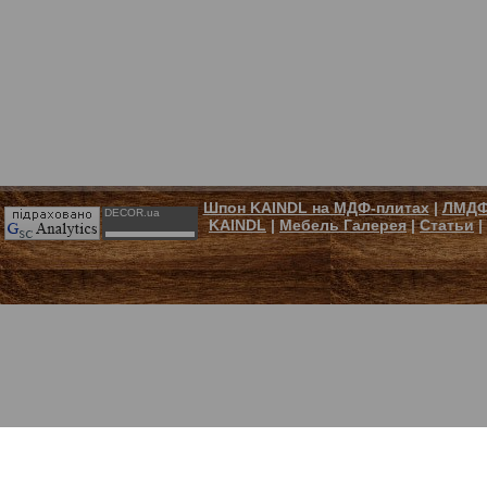
Шпон KAINDL на МДФ-плитах
|
ЛМДФ
DECOR.ua
KAINDL
|
Мебель Галерея
|
Статьи
|