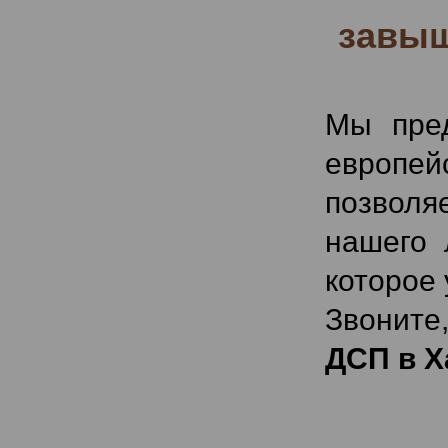
завыш
Мы пред
европе
позволя
нашего 
которое 
Звоните
ДСП в Х