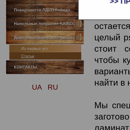
>> П
различн
Поверхности ЛДСП Кайндл
самых 
Напольные покрытия KAINDL
остаетс
целый р
Дополнительные материалы
стоит с
Из первых уст
Статьи
чтобы к
КОНТАКТЫ
вариант
найти в
UA
RU
Мы спец
заготов
ламинат