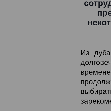
сотру
пре
некот
Из дуба
долгов
времен
продолж
выбира
зареком