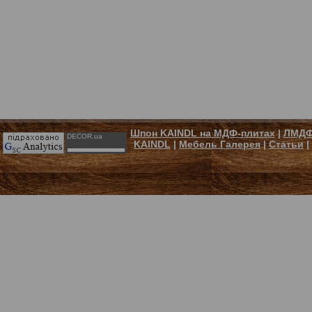
Шпон KAINDL на МДФ-плитах
|
ЛМДФ
DECOR.ua
KAINDL
|
Мебель Галерея
|
Статьи
|