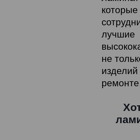
которы
сотрудн
лучшие
высокок
не тольк
изделий
ремонте
Хо
лами