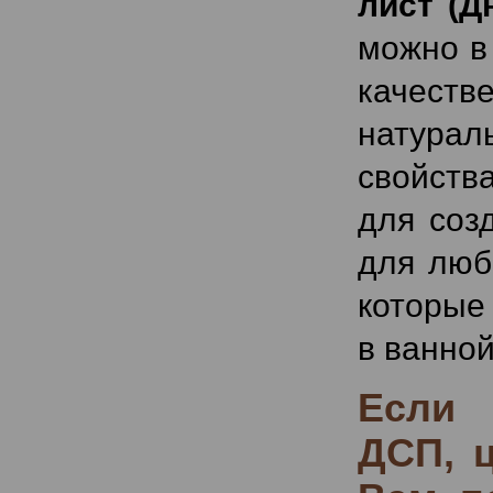
лист (Д
можно в
качеств
натура
свойств
для соз
для люб
которые
в ванной
Если 
ДСП, ц