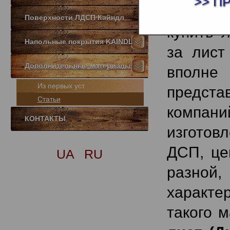
>> П
деятель
Поверхности ЛДСП Кайндл
купить 
Напольные покрытия KAINDL
за лист
Дополнительные материалы
вполн
Из первых уст
предс
Статьи
компани
КОНТАКТЫ
изготов
ДСП, це
UA
RU
разной,
характе
такого 