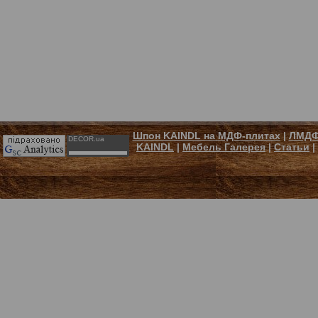
Шпон KAINDL на МДФ-плитах
|
ЛМДФ
DECOR.ua
KAINDL
|
Мебель Галерея
|
Статьи
|