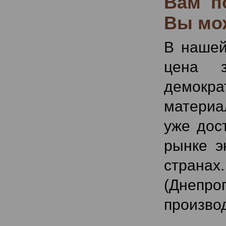
Вам по
Вы мож
В нашей
цена з
демокр
материа
уже дос
рынке э
страна
(Днепро
произво