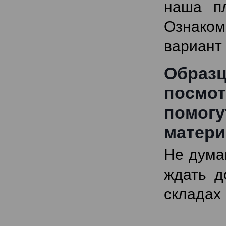
наша п
Ознаком
вариант 
Образ
посмот
помо
матери
Не дума
ждать д
складах 