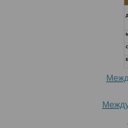
С
Межд
Между