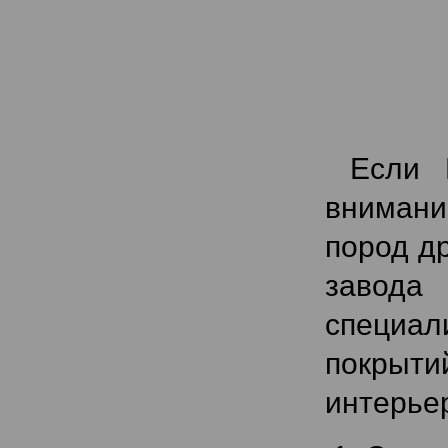
Если В
внимани
пород д
завода
специал
покрыти
интерье