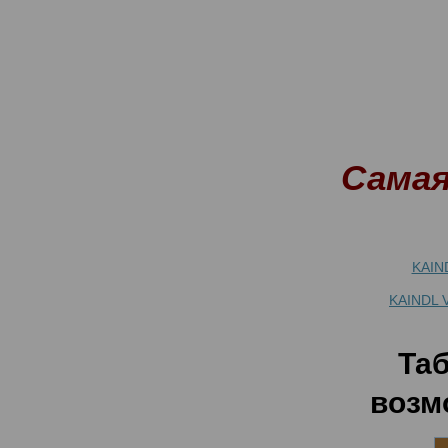
Самая
KAIN
KAINDL 
Таб
возм