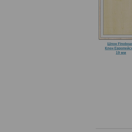
Шпон Finoboa
Клен Европейс
19 мм