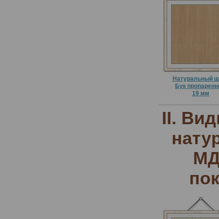
Натуральный ш
Бук пропарен
19 мм
II. В
нату
МД
пок