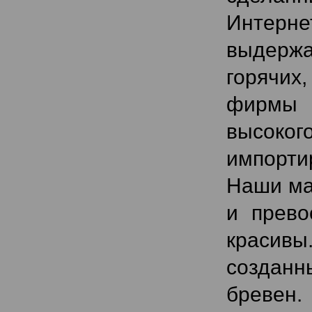
Интерне
выдержа
горячих
фирмы 
высоко
импорти
Наши ма
и прево
красивы
созданн
бревен.