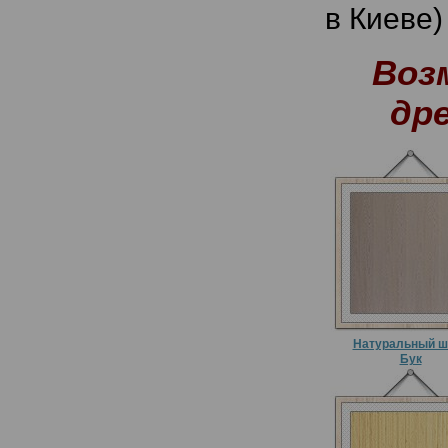
в Киеве)
Воз
др
Натуральный ш
Бук