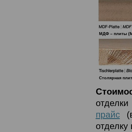
МДФ – плиты (MD
Столярная плита
Стоимос
отделки
прайс
(в
отделку 