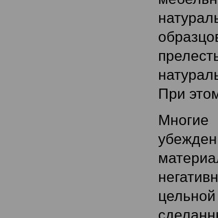
натура
образцо
прелес
натурал
При этом
Многие 
убежден
материа
негатив
цельно
сделан