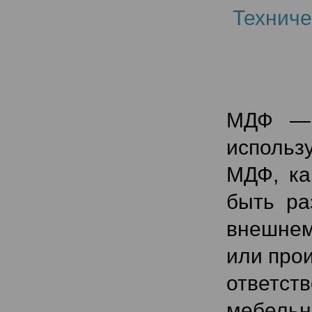
Техниче
МДФ — 
использу
МДФ, ка
быть ра
внешнем
или про
ответст
мебельн