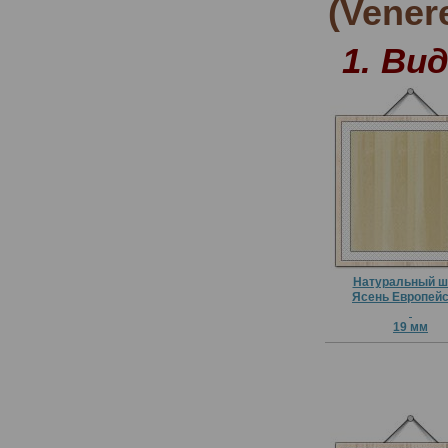
(Vener
1. Ви
Натуральный ш
Ясень Европей
19 мм