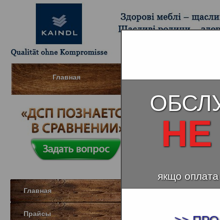
Главная
Шпонированный МДФ (Д
ОБСЛ
НЕ
Натураль
якщо оплата
Главная
Прайсы