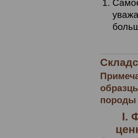
Само
уваж
больш
Складс
Примеча
образц
породы
I.
цен