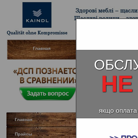
Главная
Шпонированный МДФ (Д
ОБСЛ
НЕ
якщо оплата
Главная
Прайсы