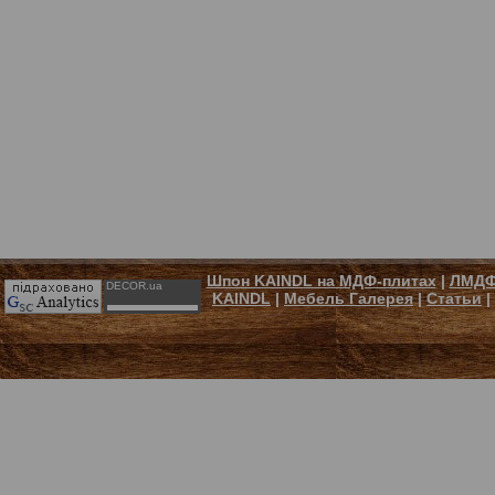
Шпон KAINDL на МДФ-плитах
|
ЛМДФ
DECOR.ua
KAINDL
|
Мебель Галерея
|
Статьи
|