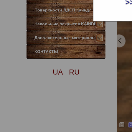
>
Поверхности ЛДСП Кайндл
Напольные покрытия KAINDL
Дополнительные материалы
КОНТАКТЫ
UA
RU
1
2