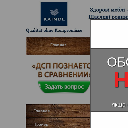
Главная
Шпонированны
ОБ
32 кл
Н
якщо 
Главная
Прайсы