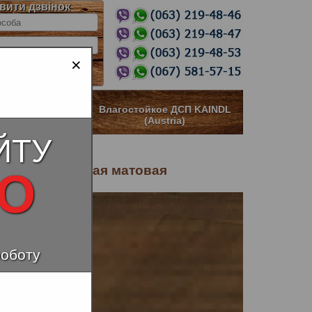
вити дзвінок
×
ное ДСП KAINDL
Влагостойкое ДСП KAINDL
stria)
(Austria)
ЙТУ
 – промасленная матовая
НО
роботу