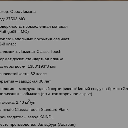
екор: Орех Лимана
од: 37503 МО
оверхность: промасленная матовая
Matt geölt – МО)
руппа: напольные покрытия ламинат
2-й класс
оллекция: Ламинат Classic Touch
ормат доски: стандартная планка
азмеры доски: 1383*193*8 мм
зносостойкость: 32 класс
арантия – заводская 30 лет
кология – международный сертификат «Чистый воздух в Доме» (Gr
тилизация – обычная (в т.ч. как вторичное сырье)
2
паковка: 2,40 м
/уп
aminate Classic Touch Standard Plank
роизводитель: завод KAINDL
есто производства: Зальцбург (Австрия)