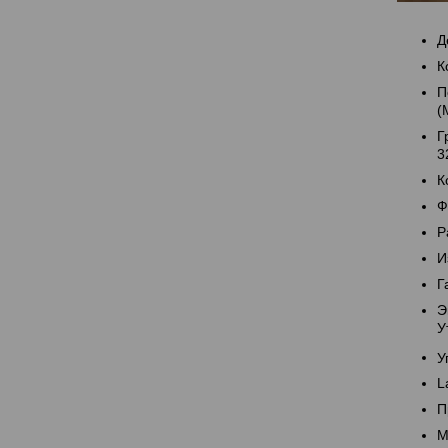
Д
К
П
(
Г
3
К
Ф
Р
И
Г
Э
У
У
L
П
М