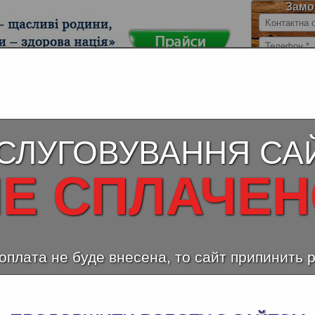
Замо
й МДФ (ДСП)
Столешницы для кухни
Ламинирован
влагостойкие
(Au
СЛУГОВУВАННЯ СА
асс Ламинат Орех Лимана, 37503, поверхность
Е СПЛАЧЕ
оплата не буде внесена, то сайт припинить 