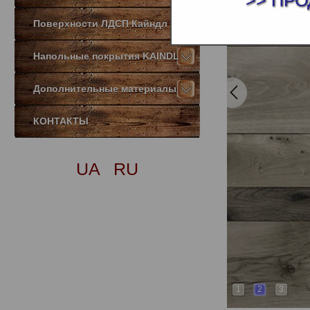
>> ПРО
Поверхности ЛДСП Кайндл
Напольные покрытия KAINDL
Дополнительные материалы
КОНТАКТЫ
UA
RU
1
2
3