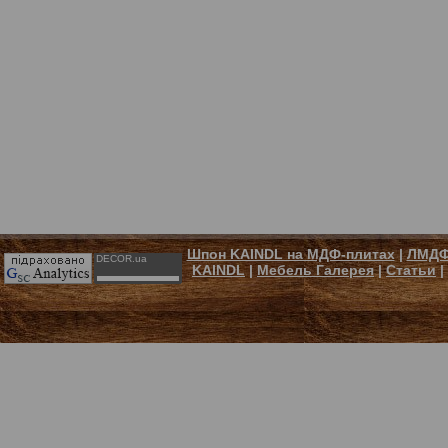
Шпон KAINDL на МДФ-плитах
|
ЛМДФ
DECOR.ua
KAINDL
|
Мебель Галерея
|
Статьи
|