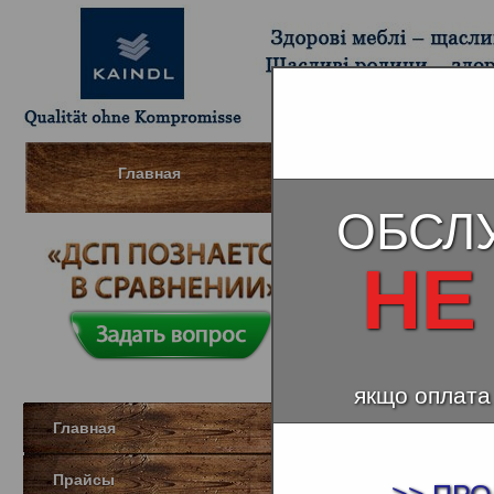
Главная
Шпонированный МДФ (Д
ОБСЛ
НЕ
Ламинат K
якщо оплата
Главная
Прайсы