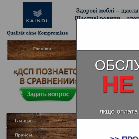
Главная
Шпонированный МДФ (Д
ОБСЛ
НЕ
Дизайнерски
якщо оплата
Главная
Прайсы