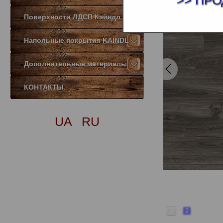
>> ПРО
Поверхности ЛДСП Кайндл
Напольные покрытия KAINDL
Дополнительные материалы
КОНТАКТЫ
UA
RU
1
2