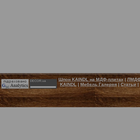
Шпон KAINDL на МДФ-плитах
|
ЛМДФ
DECOR.ua
KAINDL
|
Мебель Галерея
|
Статьи
|