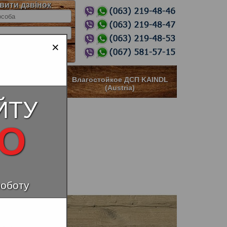
вити дзвінок
×
ное ДСП KAINDL
Влагостойкое ДСП KAINDL
stria)
(Austria)
ЙТУ
НО
роботу