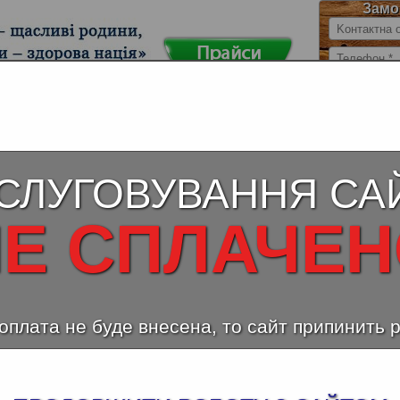
Замо
й МДФ (ДСП)
Столешницы для кухни
Ламинирован
влагостойкие
(Au
СЛУГОВУВАННЯ СА
нерский экопол Oak Wild, O270
Е СПЛАЧЕ
оплата не буде внесена, то сайт припинить 