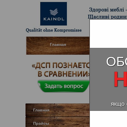
Главная
Шпонированны
ОБ
Дизай
Н
якщо 
Главная
Прайсы