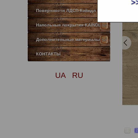
>
Поверхности ЛДСП Кайндл
Напольные покрытия KAINDL
Дополнительные материалы
КОНТАКТЫ
UA
RU
1
2