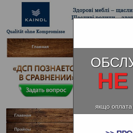
Главная
Шпонированный МДФ (Д
ОБСЛ
НЕ
Ламинат Oak
якщо оплата
Главная
Прайсы