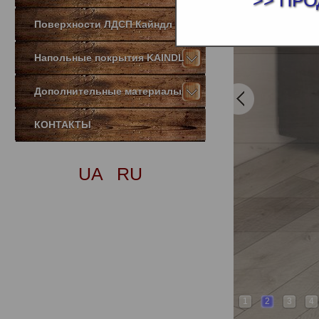
>> ПРО
Поверхности ЛДСП Кайндл
Напольные покрытия KAINDL
Дополнительные материалы
КОНТАКТЫ
UA
RU
1
2
3
4