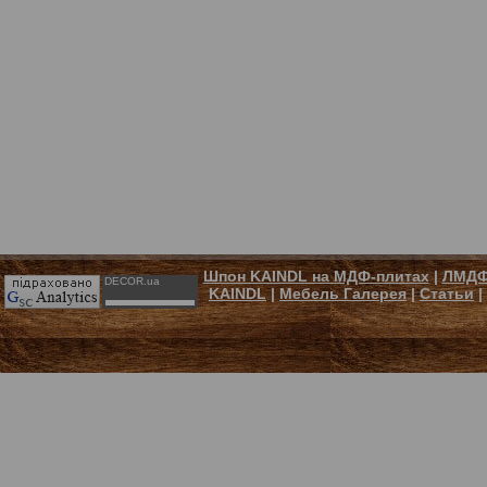
Шпон KAINDL на МДФ-плитах
|
ЛМДФ
DECOR.ua
KAINDL
|
Мебель Галерея
|
Статьи
|