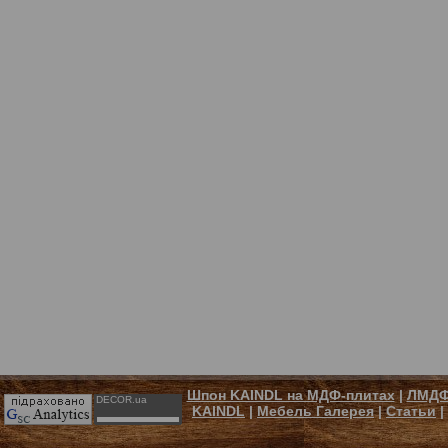
Шпон KAINDL на МДФ-плитах
|
ЛМДФ
DECOR.ua
KAINDL
|
Мебель Галерея
|
Статьи
|