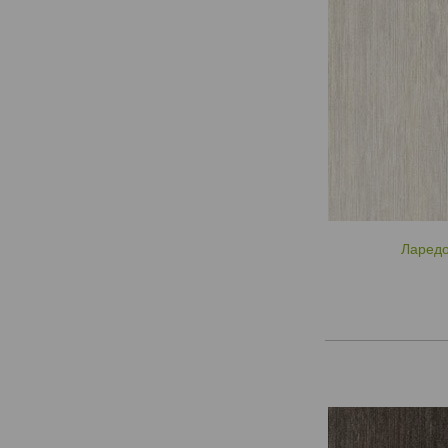
Ларедо