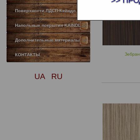
>> ПРО
Поверхности ЛДСП Кайндл
Напольные покрытия KAINDL
Дополнительные материалы
Зебран
КОНТАКТЫ
UA
RU