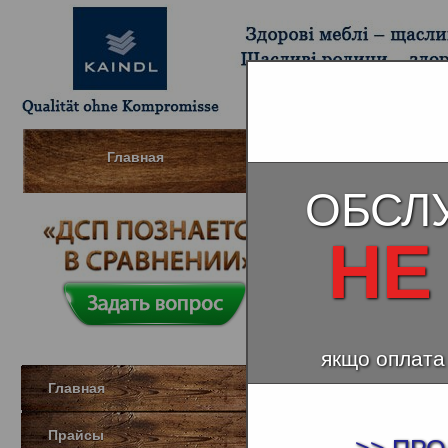
Главная
Шпонированный МДФ (Д
ОБСЛ
НЕ
Трюфель 
ДСП бесформал
якщо оплата
Главная
Прайсы