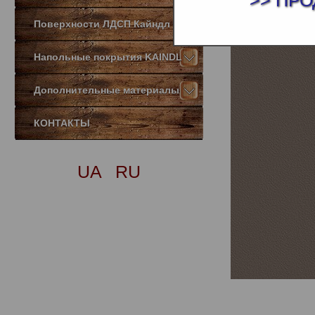
>> ПРО
Поверхности ЛДСП Кайндл
Напольные покрытия KAINDL
Дополнительные материалы
КОНТАКТЫ
UA
RU