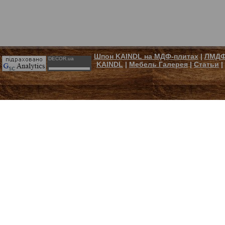
Шпон KAINDL на МДФ-плитах
|
ЛМДФ
DECOR.ua
KAINDL
|
Мебель Галерея
|
Статьи
|