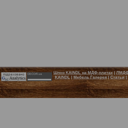
Шпон KAINDL на МДФ-плитах
|
ЛМДФ
DECOR.ua
KAINDL
|
Мебель Галерея
|
Статьи
|