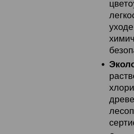
цвето
легк
уход
хими
безоп
Экол
раств
хлор
древе
лесо
серти