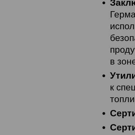
Закл
Герм
испо
безо
проду
в зон
Утил
к спе
топли
Серт
Серти