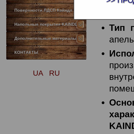
>> ПРО
Поверхности ЛДСП Кайндл
Форм
Напольные покрытия KAINDL
Тип 
апель
Дополнительные материалы
Испо
КОНТАКТЫ
прои
UA
RU
внутр
поме
Осно
хар
KAIN