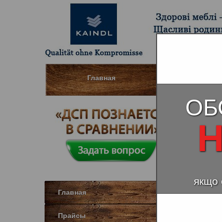
Главная
Шпонированны
ОБ
Дуб 
Н
якщо 
Главная
Прайсы