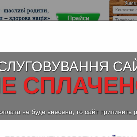
Замо
й МДФ (ДСП)
Столешницы для кухни
Ламинирован
влагостойкие
(Au
СЛУГОВУВАННЯ СА
Сан-Ремо Натуральный
Е СПЛАЧЕ
оплата не буде внесена, то сайт припинить 