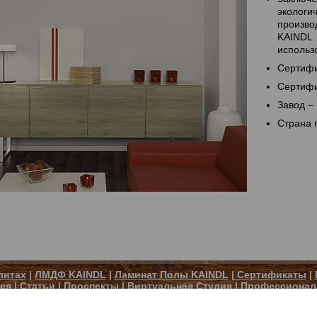
экологи
произво
KAIND
использ
Сертифи
Сертифи
Завод –
Страна 
литах
|
ЛМДФ KAINDL
|
Ламинат Полы KAINDL
|
Сертификаты
|
ея
|
Статьи
|
Проспекты
|
Виртуальная Студия
|
Профессионал
Новости
|
Архив
|