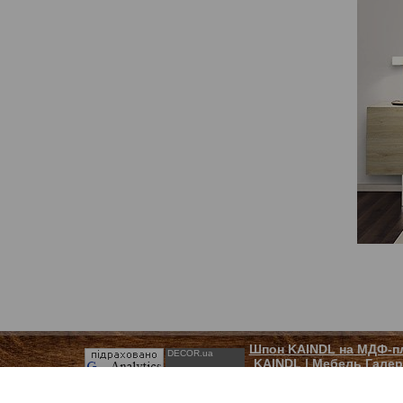
Шпон KAINDL на МДФ-п
DECOR.ua
KAINDL
|
Мебель Галер