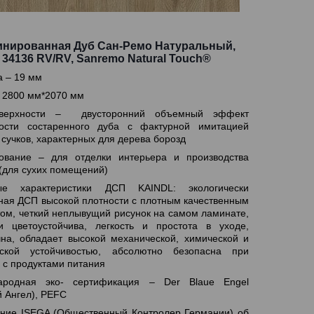
нированная Дуб Сан-Ремо Натуральный,
 34136 RV/RV, Sanremo Natural Touch®
 – 19 мм
 2800 мм*2070 мм
верхности – двусторонний объемный эффект
ности состаренного дуба с фактурной имитацией
 сучков, характерных для дерева борозд
ование – для отделки интерьера и производства
(для сухих помещений)
ые характеристики ДСП KAINDL: экологически
ная ДСП высокой плотности с плотным качественным
ом, четкий неплывущий рисунок на самом ламинате,
и цветоустойчива, легкость и простота в уходе,
чна, обладает высокой механической, химической и
еской устойчивостью, абсолютно безопасна при
е с продуктами питания
ародная эко- сертификация – Der Blaue Engel
й Ангел), PEFC
ние ISEGA (Общественный Контролер Германии) об