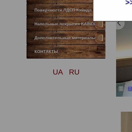
>
Поверхности ЛДСП Кайндл
Напольные покрытия KAINDL
Дополнительные материалы
КОНТАКТЫ
UA
RU
1
2