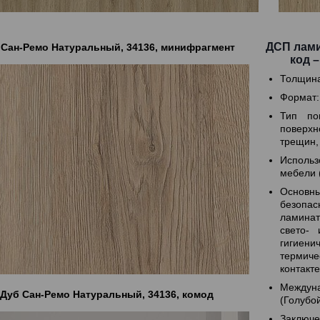
ДСП лами
 Сан-Ремо Натуральный, 34136, минифрагмент
код –
Толщина
Формат:
Тип по
поверх
трещин,
Использ
мебели 
Основн
безопас
ламинат
свето- 
гигиени
термич
контакт
Междун
Дуб Сан-Ремо Натуральный, 34136, комод
(Голубо
Заключе