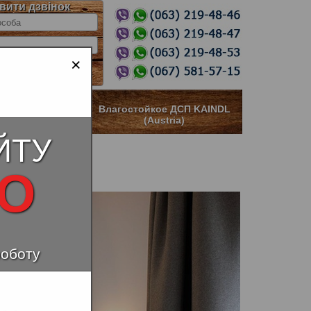
вити дзвінок
×
ное ДСП KAINDL
Влагостойкое ДСП KAINDL
stria)
(Austria)
ЙТУ
НО
роботу