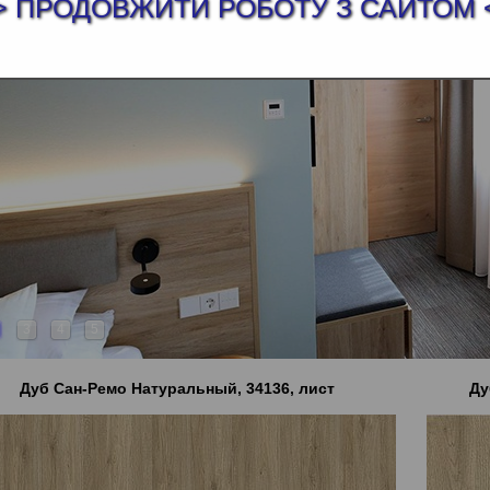
> ПРОДОВЖИТИ РОБОТУ З САЙТОМ 
3
4
5
Дуб Сан-Ремо Натуральный, 34136, лист
Ду