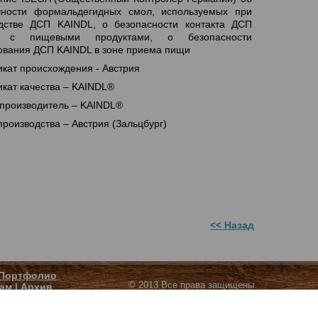
чности формальдегидных смол, используемых при
дстве ДСП KAINDL, о безопасности контакта ДСП
L с пищевыми продуктами, о безопасности
ования ДСП KAINDL в зоне приема пищи
кат происхождения - Австрия
кат качества – KAINDL®
 производитель – KAINDL®
производства – Австрия (Зальцбург)
<< Назад
Портфолио
© 2013 Все права защищены
ам
|
Архив
Сайт создан компанией "Эффект"