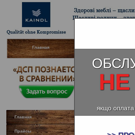
Главная
Шпонированный МДФ (Д
ОБСЛ
НЕ
ДСП Берез
Рисунок деко
якщо оплата
Главная
Прайсы