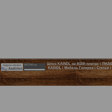
Шпон KAINDL на МДФ-плитах
|
ЛМДФ
DECOR.ua
KAINDL
|
Мебель Галерея
|
Статьи
|