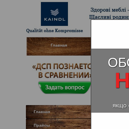
Главная
Шпонированны
ОБ
Бела
Н
якщо 
Главная
Прайсы