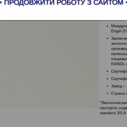
> ПРОДОВЖИТИ РОБОТУ З САЙТОМ 
Использ
высокой
Экологи
формаль
Междун
Engel (
Заключе
экологи
произ
промышл
пищевым
KAINDL 
Сертифи
Сертифи
Завод –
Страна 
*Экологическ
паспорта сод
standard JIS A