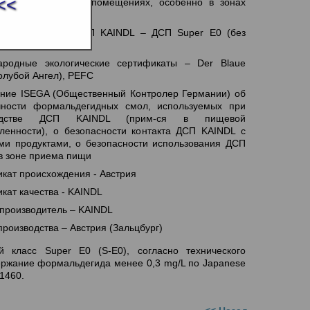
<<
ование – во всех помещениях, особенно в зонах
 влажности
ческая чистота ДСП KAINDL – ДСП Super Е0 (без
дегида)*
ародные экологические сертификаты – Der Blaue
Голубой Ангел), PEFC
ние ISEGA (Общественный Контролер Германии) об
чности формальдегидных смол, используемых при
водстве ДСП KAINDL (прим-ся в пищевой
енности), о безопасности контакта ДСП KAINDL с
и продуктами, о безопасности использования ДСП
в зоне приема пищи
кат происхождения - Австрия
кат качества - KAINDL
 производитель – KAINDL
производства – Австрия (Зальцбург)
ий класс Super Е0 (S-E0), согласно технического
ержание формальдегида менее 0,3 mg/L по Japanese
 1460.