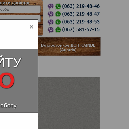
вити дзвінок
×
ное ДСП KAINDL
Влагостойкое ДСП KAINDL
stria)
(Austria)
ЙТУ
НО
роботу