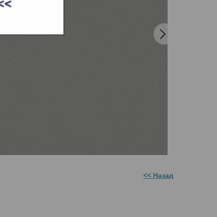
<<
<< Назад