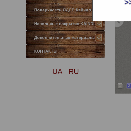
>
Поверхности ЛДСП Кайндл
Напольные покрытия KAINDL
Дополнительные материалы
КОНТАКТЫ
UA
RU
1
2