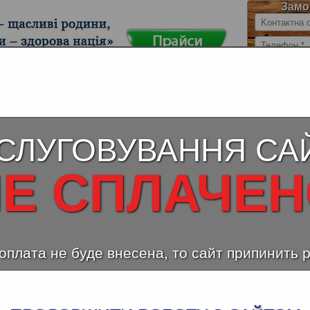
Замо
й МДФ (ДСП)
Столешницы для кухни
Ламинирован
влагостойкие
(Au
СЛУГОВУВАННЯ СА
ина серая, 27193
Е СПЛАЧЕ
оплата не буде внесена, то сайт припинить 