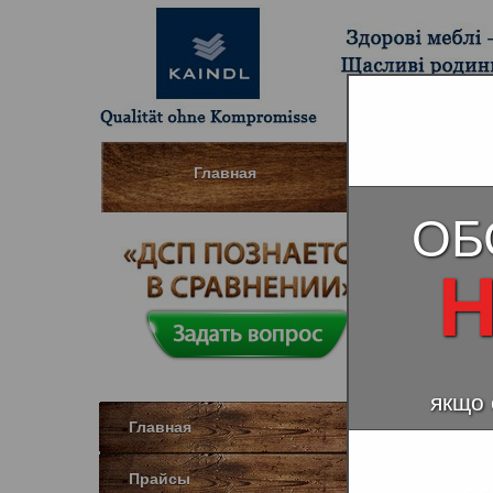
Главная
Шпонированны
ОБ
Плат
Н
якщо 
Главная
Прайсы