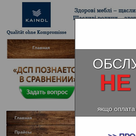
Главная
Шпонированный МДФ (Д
ОБСЛ
НЕ
Ивоук Дуб 
якщо оплата
Главная
Прайсы