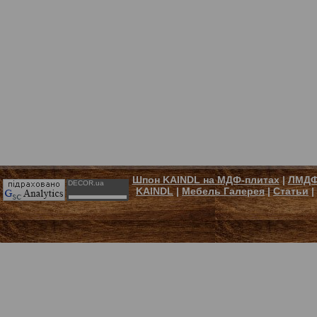
Шпон KAINDL на МДФ-плитах
|
ЛМДФ
DECOR.ua
KAINDL
|
Мебель Галерея
|
Статьи
|