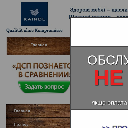
Главная
Шпонированный МДФ (Д
ОБСЛ
НЕ
Новоапост
якщо оплата
Главная
Прайсы