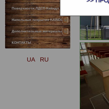
>> ПРО
Поверхности ЛДСП Кайндл
Напольные покрытия KAINDL
Дополнительные материалы
КОНТАКТЫ
UA
RU