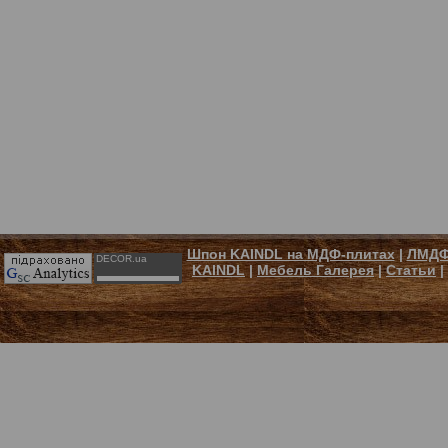
Шпон KAINDL на МДФ-плитах
|
ЛМДФ
DECOR.ua
KAINDL
|
Мебель Галерея
|
Статьи
|