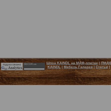
Шпон KAINDL на МДФ-плитах
|
ЛМДФ
DECOR.ua
KAINDL
|
Мебель Галерея
|
Статьи
|