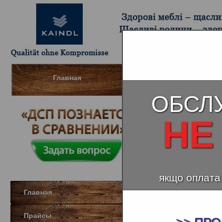
Главная
Шпонированный МДФ (Д
ОБСЛ
НЕ
якщо оплата
Главная
Прайсы