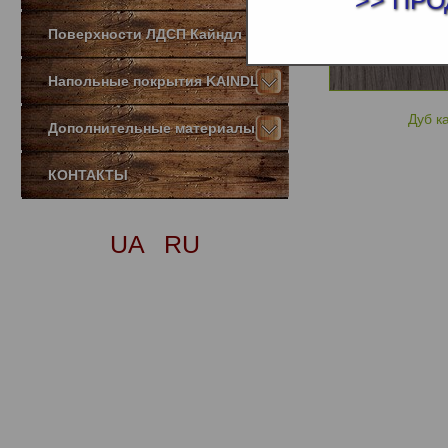
>> ПРО
Поверхности ЛДСП Кайндл
Напольные покрытия KAINDL
Дуб к
Дополнительные материалы
КОНТАКТЫ
UA
RU