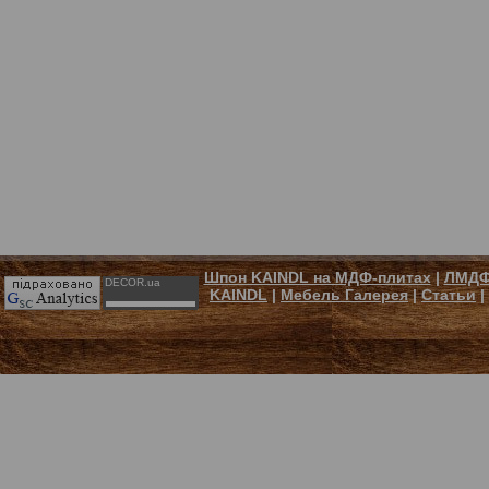
Шпон KAINDL на МДФ-плитах
|
ЛМДФ
DECOR.ua
KAINDL
|
Мебель Галерея
|
Статьи
|