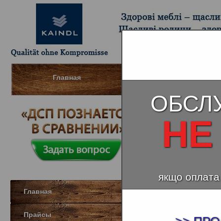
Главная
Шпонированный МДФ (Д
ОБСЛ
НЕ
якщо оплата
Главная
Прайсы