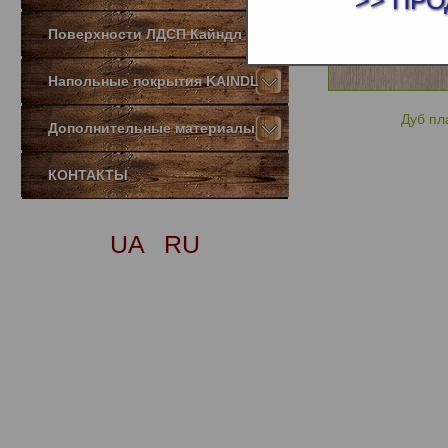
>> ПРО
Поверхности ЛДСП Кайндл
Напольные покрытия KAINDL
Дуб пл
Дополнительные материалы
КОНТАКТЫ
UA
RU