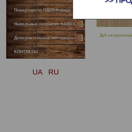
>> ПРО
Поверхности ЛДСП Кайндл
Напольные покрытия KAINDL
Дуб натуральный
Дополнительные материалы
КОНТАКТЫ
UA
RU