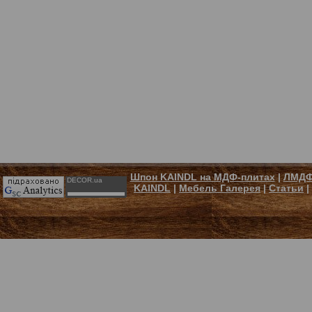
Шпон KAINDL на МДФ-плитах
|
ЛМДФ
DECOR.ua
KAINDL
|
Мебель Галерея
|
Статьи
|