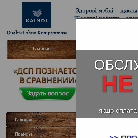
Главная
Шпонированный МДФ (Д
ОБСЛ
НЕ
якщо оплата
Главная
Прайсы